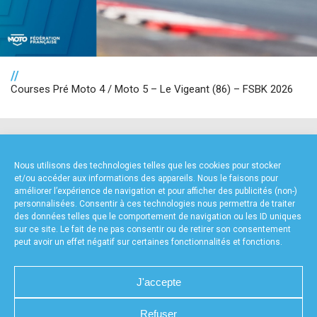
//
Courses Pré Moto 4 / Moto 5 – Le Vigeant (86) – FSBK 2026
NOS PARTENAIRES
Nous utilisons des technologies telles que les cookies pour stocker
et/ou accéder aux informations des appareils. Nous le faisons pour
améliorer l’expérience de navigation et pour afficher des publicités (non-)
personnalisées. Consentir à ces technologies nous permettra de traiter
des données telles que le comportement de navigation ou les ID uniques
sur ce site. Le fait de ne pas consentir ou de retirer son consentement
peut avoir un effet négatif sur certaines fonctionnalités et fonctions.
FOURNISSEURS TECHNIQUES
J'accepte
Refuser