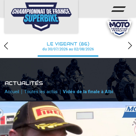
ACCUEIL
CHAMPIONNAT
ACTUS
LE VIGEANT (86)
CALENDRIER
du 30/07/2026 au 02/08/2026
RÉSULTATS
PHOTOS / WEB TV
ACTUALITÉS
PARTENAIRES
Accueil
Toutes les actus
Vidéo de la finale à Albi
PRESSE
PRESSE