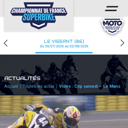
ACCUEIL
CHAMPIONNAT
ACTUS
LE VIGEANT (86)
CALENDRIER
du 30/07/2026 au 02/08/2026
RÉSULTATS
PHOTOS / WEB TV
ACTUALITÉS
PARTENAIRES
Accueil
Toutes les actus
Vidéo : Clip samedi – Le Mans
PRESSE
PRESSE