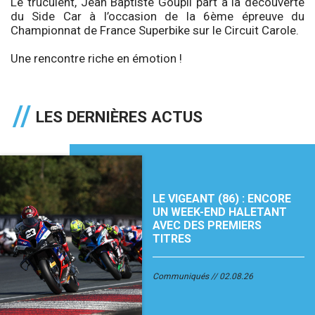
Le truculent, Jean Baptiste Goupil part à la découverte
du Side Car à l’occasion de la 6ème épreuve du
Championnat de France Superbike sur le Circuit Carole.
Une rencontre riche en émotion !
LES DERNIÈRES ACTUS
LE VIGEANT (86) : ENCORE
UN WEEK-END HALETANT
AVEC DES PREMIERS
TITRES
Communiqués
02.08.26