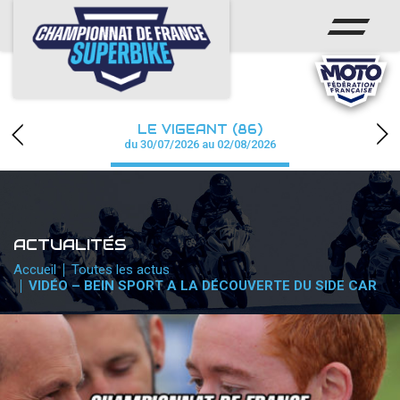
ACCUEIL
CHAMPIONNAT
ACTUS
LE VIGEANT (86)
CALENDRIER
du 30/07/2026 au 02/08/2026
RÉSULTATS
PHOTOS / WEB TV
ACTUALITÉS
PARTENAIRES
Accueil
Toutes les actus
VIDÉO – BEIN SPORT A LA DÉCOUVERTE DU SIDE CAR
PRESSE
PRESSE