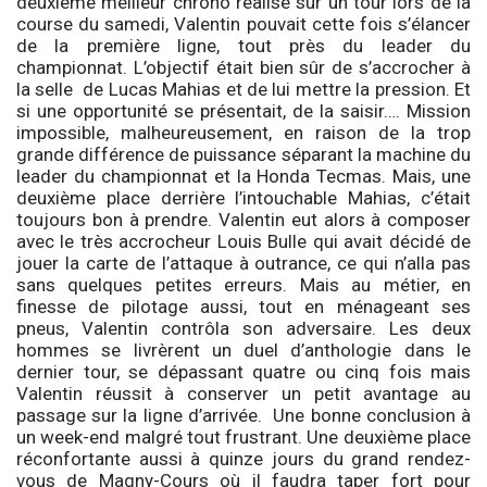
deuxième meilleur chrono réalisé sur un tour lors de la
course du samedi, Valentin pouvait cette fois s’élancer
de la première ligne, tout près du leader du
championnat. L’objectif était bien sûr de s’accrocher à
la selle de Lucas Mahias et de lui mettre la pression. Et
si une opportunité se présentait, de la saisir…. Mission
impossible, malheureusement, en raison de la trop
grande différence de puissance séparant la machine du
leader du championnat et la Honda Tecmas. Mais, une
deuxième place derrière l’intouchable Mahias, c’était
toujours bon à prendre. Valentin eut alors à composer
avec le très accrocheur Louis Bulle qui avait décidé de
jouer la carte de l’attaque à outrance, ce qui n’alla pas
sans quelques petites erreurs. Mais au métier, en
finesse de pilotage aussi, tout en ménageant ses
pneus, Valentin contrôla son adversaire. Les deux
hommes se livrèrent un duel d’anthologie dans le
dernier tour, se dépassant quatre ou cinq fois mais
Valentin réussit à conserver un petit avantage au
passage sur la ligne d’arrivée. Une bonne conclusion à
un week-end malgré tout frustrant. Une deuxième place
réconfortante aussi à quinze jours du grand rendez-
vous de Magny-Cours où il faudra taper fort pour