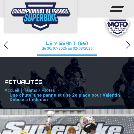
ACCUEIL
CHAMPIONNAT
ACTUS
LE VIGEANT (86)
CALENDRIER
du 30/07/2026 au 02/08/2026
RÉSULTATS
PHOTOS / WEB TV
ACTUALITÉS
PARTENAIRES
Accueil
Teams / Pilotes
Une chute, une panne et une 2e place pour Valentin
Debise à Lédenon
PRESSE
PRESSE