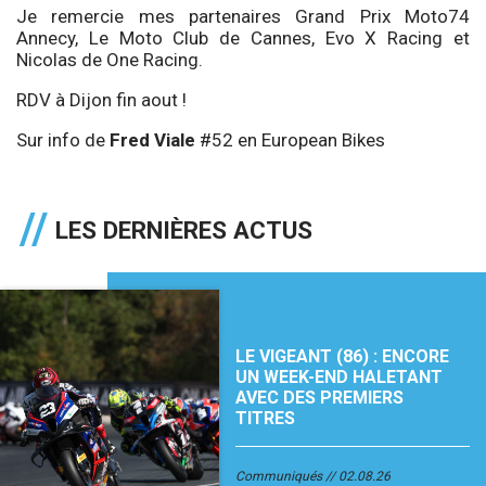
Je remercie mes partenaires Grand Prix Moto74
Annecy, Le Moto Club de Cannes, Evo X Racing et
Nicolas de One Racing.
RDV à Dijon fin aout !
Sur info de
Fred Viale
#52 en European Bikes
LES DERNIÈRES ACTUS
LE VIGEANT (86) : ENCORE
UN WEEK-END HALETANT
AVEC DES PREMIERS
TITRES
Communiqués
02.08.26