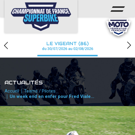
ACCUEIL
CHAMPIONNAT
ACTUS
LE VIGEANT (86)
CALENDRIER
du 30/07/2026 au 02/08/2026
RÉSULTATS
PHOTOS / WEB TV
ACTUALITÉS
PARTENAIRES
Accueil
Teams / Pilotes
Un week end en enfer pour Fred Viale…
PRESSE
PRESSE