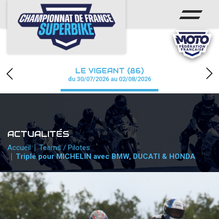
ACCUEIL
CHAMPIONNAT
ACTUS
LE VIGEANT (86)
CALENDRIER
du 30/07/2026 au 02/08/2026
RÉSULTATS
PHOTOS / WEB TV
ACTUALITÉS
PARTENAIRES
Accueil
Teams / Pilotes
Triplé pour MICHELIN avec BMW, DUCATI & HONDA
PRESSE
PRESSE