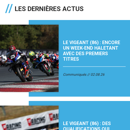
LES DERNIÈRES ACTUS
LE VIGEANT (86) : ENCORE
UN WEEK-END HALETANT
AVEC DES PREMIERS
TITRES
Communiqués
02.08.26
LE VIGEANT (86) : DES
QUALIFICATIONS QUI