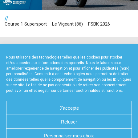
//
Course 1 Supersport – Le Vigeant (86) – FSBK 2026
NOS PARTENAIRES
Nous utilisons des technologies telles que les cookies pour stocker
et/ou accéder aux informations des appareils. Nous le faisons pour
améliorer l’expérience de navigation et pour afficher des publicités (non-)
personnalisées. Consentir à ces technologies nous permettra de traiter
des données telles que le comportement de navigation ou les ID uniques
sur ce site. Le fait de ne pas consentir ou de retirer son consentement
peut avoir un effet négatif sur certaines fonctionnalités et fonctions.
FOURNISSEURS TECHNIQUES
J'accepte
Refuser
CHARTE DE CONFIDENTIALITÉ
NOUS CONTACTER
Personnaliser mes choix