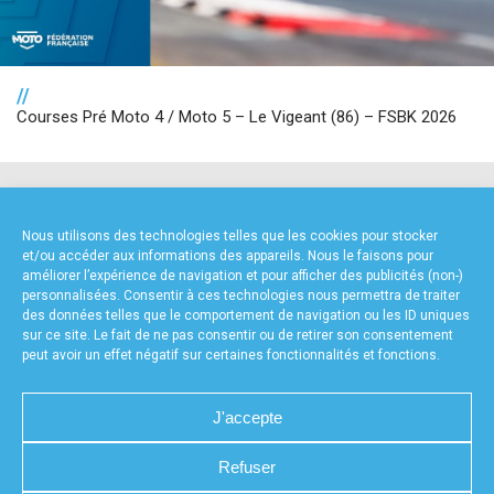
//
Courses Pré Moto 4 / Moto 5 – Le Vigeant (86) – FSBK 2026
NOS PARTENAIRES
Nous utilisons des technologies telles que les cookies pour stocker
et/ou accéder aux informations des appareils. Nous le faisons pour
améliorer l’expérience de navigation et pour afficher des publicités (non-)
personnalisées. Consentir à ces technologies nous permettra de traiter
des données telles que le comportement de navigation ou les ID uniques
sur ce site. Le fait de ne pas consentir ou de retirer son consentement
peut avoir un effet négatif sur certaines fonctionnalités et fonctions.
FOURNISSEURS TECHNIQUES
J'accepte
Refuser