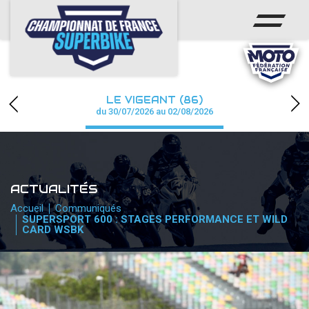
ACCUEIL
CHAMPIONNAT
ACTUS
LE VIGEANT (86)
CALENDRIER
du 30/07/2026 au 02/08/2026
RÉSULTATS
PHOTOS / WEB TV
ACTUALITÉS
PARTENAIRES
Accueil
Communiqués
SUPERSPORT 600 : STAGES PERFORMANCE ET WILD
CARD WSBK
PRESSE
PRESSE