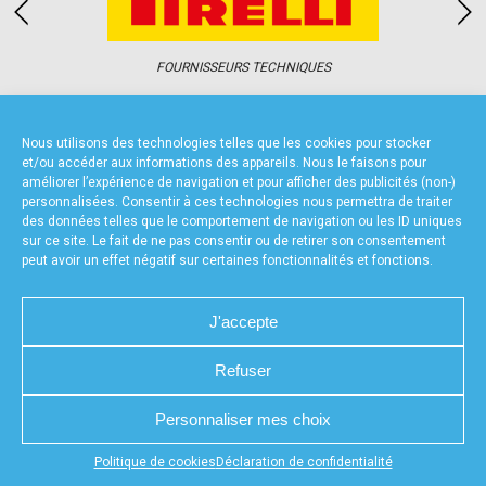
accéder à la billetterie
FOURNISSEURS TECHNIQUES
Nous utilisons des technologies telles que les cookies pour stocker
et/ou accéder aux informations des appareils. Nous le faisons pour
améliorer l’expérience de navigation et pour afficher des publicités (non-)
personnalisées. Consentir à ces technologies nous permettra de traiter
CHARTE DE CONFIDENTIALITÉ
NOUS CONTACTER
des données telles que le comportement de navigation ou les ID uniques
MENTIONS LÉGALES
RÉALISÉ PAR L’AGENCE WEB A3WEB
sur ce site. Le fait de ne pas consentir ou de retirer son consentement
POLITIQUE DE COOKIES (UE)
DÉCLARATION DE CONFIDENTIALITÉ (UE)
peut avoir un effet négatif sur certaines fonctionnalités et fonctions.
J'accepte
Refuser
Personnaliser mes choix
Appuyez sur le bouton partager en bas de votre
Politique de cookies
Déclaration de confidentialité
navigateur, puis sur "Sur l'écran d'accueil" pour obtenir le