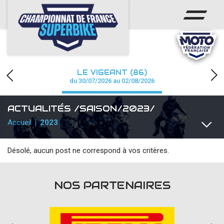
ACCUEIL
CHAMPIONNAT
ACTUS
LE VIGEANT (86)
CALENDRIER
du 30/07/2026 au 02/08/2026
RÉSULTATS
ACTUALITÉS /SAISON/2023/
Accueil
2023
PHOTOS / WEB TV
PARTENAIRES
Désolé, aucun post ne correspond à vos critères.
TOUTES
COMMUNIQUÉS
TEAMS / PILOTES
TOUTES L
PRESSE
NOS PARTENAIRES
PRESSE