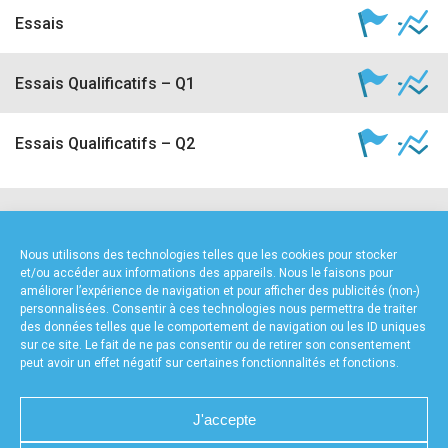
Essais
Essais Qualificatifs – Q1
Essais Qualificatifs – Q2
NOS PARTENAIRES
Nous utilisons des technologies telles que les cookies pour stocker
et/ou accéder aux informations des appareils. Nous le faisons pour
améliorer l’expérience de navigation et pour afficher des publicités (non-)
personnalisées. Consentir à ces technologies nous permettra de traiter
des données telles que le comportement de navigation ou les ID uniques
sur ce site. Le fait de ne pas consentir ou de retirer son consentement
peut avoir un effet négatif sur certaines fonctionnalités et fonctions.
FOURNISSEURS TECHNIQUES
J'accepte