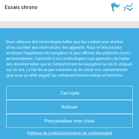
Essais chrono
NOS PARTENAIRES
Nous utilisons des technologies telles que les cookies pour stocker
et/ou accéder aux informations des appareils. Nous le faisons pour
améliorer l’expérience de navigation et pour afficher des publicités (non-)
personnalisées. Consentir à ces technologies nous permettra de traiter
des données telles que le comportement de navigation ou les ID uniques
sur ce site. Le fait de ne pas consentir ou de retirer son consentement
peut avoir un effet négatif sur certaines fonctionnalités et fonctions.
FOURNISSEURS TECHNIQUES
J'accepte
Refuser
CHARTE DE CONFIDENTIALITÉ
NOUS CONTACTER
Personnaliser mes choix
MENTIONS LÉGALES
RÉALISÉ PAR L’AGENCE WEB A3WEB
POLITIQUE DE COOKIES (UE)
DÉCLARATION DE CONFIDENTIALITÉ (UE)
Appuyez sur le bouton partager en bas de votre
Politique de cookies
Déclaration de confidentialité
navigateur, puis sur "Sur l'écran d'accueil" pour obtenir le