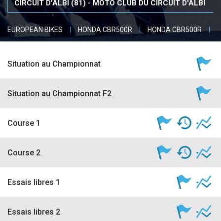
accéder à la billetterie
EUROPEAN BIKES
HONDA CBR500R
HONDA CBR500R
O
Situation au Championnat
Situation au Championnat F2
Course 1
Course 2
Essais libres 1
Essais libres 2