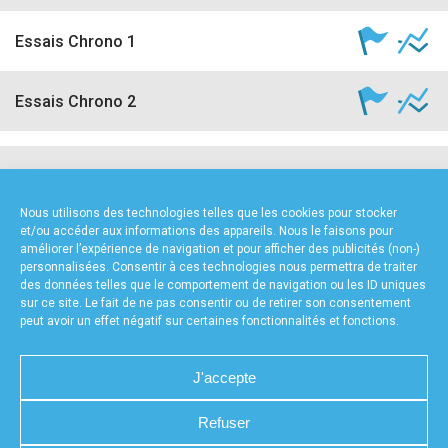
Essais Chrono 1
Essais Chrono 2
NOS PARTENAIRES
Nous utilisons des technologies telles que les cookies pour stocker
et/ou accéder aux informations des appareils. Nous le faisons pour
améliorer l’expérience de navigation et pour afficher des publicités (non-)
personnalisées. Consentir à ces technologies nous permettra de traiter
des données telles que le comportement de navigation ou les ID uniques
sur ce site. Le fait de ne pas consentir ou de retirer son consentement
peut avoir un effet négatif sur certaines fonctionnalités et fonctions.
FOURNISSEURS TECHNIQUES
J'accepte
Refuser