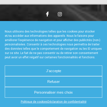
accéder à la billetterie
CHARTE DE CONFIDENTIALITÉ
NOUS CONTACTER
MENTIONS LÉGALES
RÉALISÉ PAR L’AGENCE WEB A3WEB
Nous utilisons des technologies telles que les cookies pour stocker
POLITIQUE DE COOKIES (UE)
DÉCLARATION DE CONFIDENTIALITÉ (UE)
et/ou accéder aux informations des appareils. Nous le faisons pour
améliorer l’expérience de navigation et pour afficher des publicités (non-)
personnalisées. Consentir à ces technologies nous permettra de traiter
des données telles que le comportement de navigation ou les ID uniques
sur ce site. Le fait de ne pas consentir ou de retirer son consentement
peut avoir un effet négatif sur certaines fonctionnalités et fonctions.
J'accepte
Refuser
Personnaliser mes choix
Appuyez sur le bouton partager en bas de votre
Politique de cookies
Déclaration de confidentialité
navigateur, puis sur "Sur l'écran d'accueil" pour obtenir le