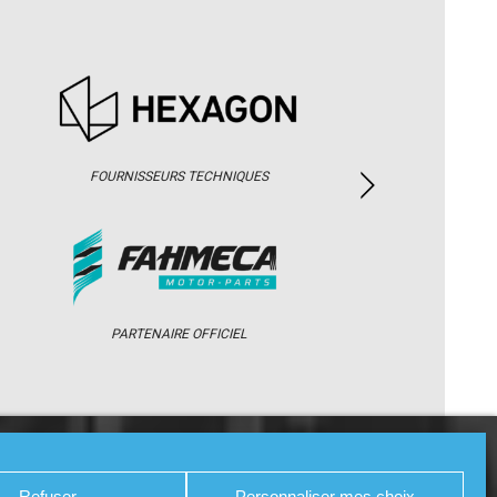
FOURNISSEURS TECHNIQUES
PARTENAIRE OFFICIEL
/ WEB TV
PARTENAIRES
PRESSE
Refuser
Personnaliser mes choix