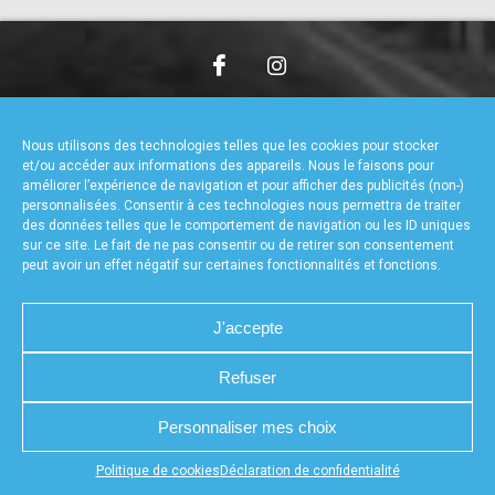
accéder à la billetterie
CHARTE DE CONFIDENTIALITÉ
NOUS CONTACTER
MENTIONS LÉGALES
RÉALISÉ PAR L’AGENCE WEB A3WEB
Nous utilisons des technologies telles que les cookies pour stocker
POLITIQUE DE COOKIES (UE)
DÉCLARATION DE CONFIDENTIALITÉ (UE)
et/ou accéder aux informations des appareils. Nous le faisons pour
améliorer l’expérience de navigation et pour afficher des publicités (non-)
personnalisées. Consentir à ces technologies nous permettra de traiter
des données telles que le comportement de navigation ou les ID uniques
sur ce site. Le fait de ne pas consentir ou de retirer son consentement
peut avoir un effet négatif sur certaines fonctionnalités et fonctions.
J'accepte
Refuser
Personnaliser mes choix
Appuyez sur le bouton partager en bas de votre
Politique de cookies
Déclaration de confidentialité
navigateur, puis sur "Sur l'écran d'accueil" pour obtenir le