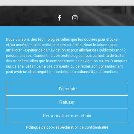
accéder à la billetterie
CHARTE DE CONFIDENTIALITÉ
NOUS CONTACTER
MENTIONS LÉGALES
RÉALISÉ PAR L’AGENCE WEB A3WEB
Nous utilisons des technologies telles que les cookies pour stocker
POLITIQUE DE COOKIES (UE)
DÉCLARATION DE CONFIDENTIALITÉ (UE)
et/ou accéder aux informations des appareils. Nous le faisons pour
améliorer l’expérience de navigation et pour afficher des publicités (non-)
personnalisées. Consentir à ces technologies nous permettra de traiter
des données telles que le comportement de navigation ou les ID uniques
sur ce site. Le fait de ne pas consentir ou de retirer son consentement
peut avoir un effet négatif sur certaines fonctionnalités et fonctions.
J'accepte
Refuser
Personnaliser mes choix
Appuyez sur le bouton partager en bas de votre
Politique de cookies
Déclaration de confidentialité
navigateur, puis sur "Sur l'écran d'accueil" pour obtenir le