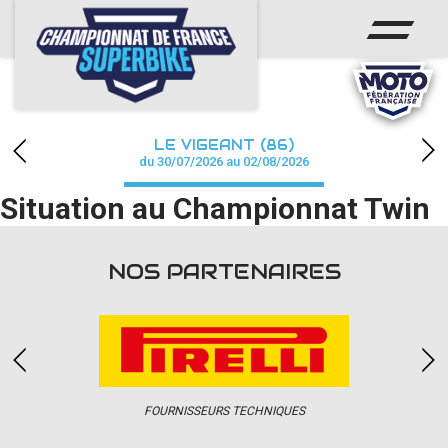
ACCUEIL
CHAMPIONNAT
ACTUS
LE VIGEANT (86)
CALENDRIER
du 30/07/2026 au 02/08/2026
Situation au Championnat Twin
RÉSULTATS
PHOTOS / WEB TV
NOS PARTENAIRES
PARTENAIRES
PRESSE
FOURNISSEURS TECHNIQUES
PRESSE