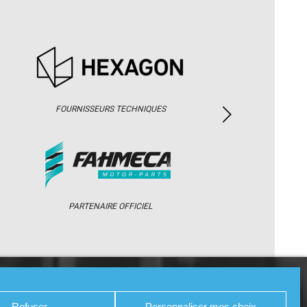
FOURNISSEURS TECHNIQUES
PARTENAIRE OFFICIEL
/ WEB TV
PARTENAIRES
PRESSE
Refuser
Personnaliser mes choix