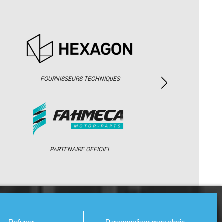
FOURNISSEURS TECHNIQUES
PARTENAIRE OFFICIEL
/ WEB TV
PARTENAIRES
PRESSE
Refuser
Personnaliser mes choix