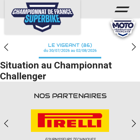
ACCUEIL
CHAMPIONNAT
ACTUS
LE VIGEANT (86)
CALENDRIER
du 30/07/2026 au 02/08/2026
Situation au Championnat
RÉSULTATS
Challenger
PHOTOS / WEB TV
PARTENAIRES
NOS PARTENAIRES
PRESSE
PRESSE
FOURNISSEURS TECHNIQUES