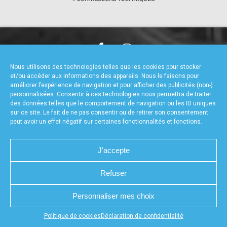
accéder à la billetterie
CHARTE DE CONFIDENTIALITÉ
NOUS CONTACTER
Nous utilisons des technologies telles que les cookies pour stocker
MENTIONS LÉGALES
RÉALISÉ PAR L’AGENCE WEB A3WEB
et/ou accéder aux informations des appareils. Nous le faisons pour
POLITIQUE DE COOKIES (UE)
DÉCLARATION DE CONFIDENTIALITÉ (UE)
améliorer l’expérience de navigation et pour afficher des publicités (non-)
personnalisées. Consentir à ces technologies nous permettra de traiter
des données telles que le comportement de navigation ou les ID uniques
sur ce site. Le fait de ne pas consentir ou de retirer son consentement
peut avoir un effet négatif sur certaines fonctionnalités et fonctions.
J'accepte
Refuser
Personnaliser mes choix
Appuyez sur le bouton partager en bas de votre
Politique de cookies
Déclaration de confidentialité
navigateur, puis sur "Sur l'écran d'accueil" pour obtenir le