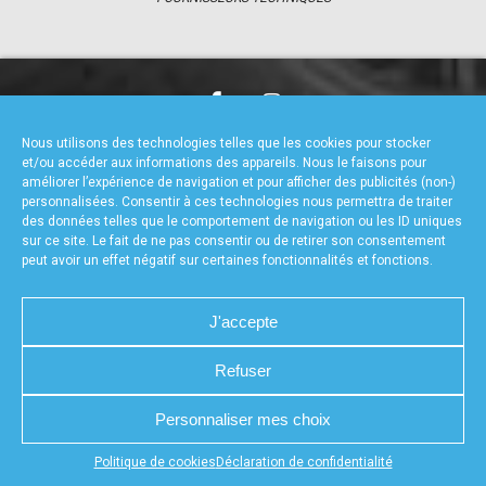
accéder à la billetterie
CHARTE DE CONFIDENTIALITÉ
NOUS CONTACTER
Nous utilisons des technologies telles que les cookies pour stocker
MENTIONS LÉGALES
RÉALISÉ PAR L’AGENCE WEB A3WEB
et/ou accéder aux informations des appareils. Nous le faisons pour
POLITIQUE DE COOKIES (UE)
DÉCLARATION DE CONFIDENTIALITÉ (UE)
améliorer l’expérience de navigation et pour afficher des publicités (non-)
personnalisées. Consentir à ces technologies nous permettra de traiter
des données telles que le comportement de navigation ou les ID uniques
sur ce site. Le fait de ne pas consentir ou de retirer son consentement
peut avoir un effet négatif sur certaines fonctionnalités et fonctions.
J'accepte
Refuser
Personnaliser mes choix
Appuyez sur le bouton partager en bas de votre
Politique de cookies
Déclaration de confidentialité
navigateur, puis sur "Sur l'écran d'accueil" pour obtenir le