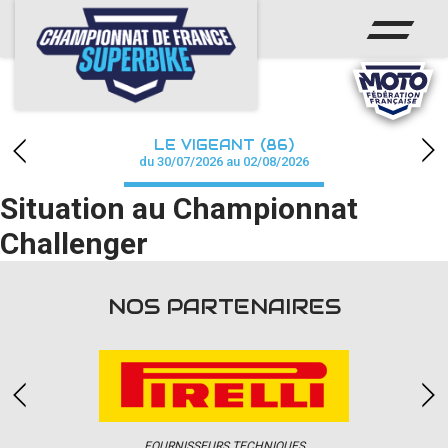
ACCUEIL
CHAMPIONNAT
ACTUS
LE VIGEANT (86)
CALENDRIER
du 30/07/2026 au 02/08/2026
Situation au Championnat
RÉSULTATS
Challenger
PHOTOS / WEB TV
PARTENAIRES
NOS PARTENAIRES
PRESSE
PRESSE
FOURNISSEURS TECHNIQUES