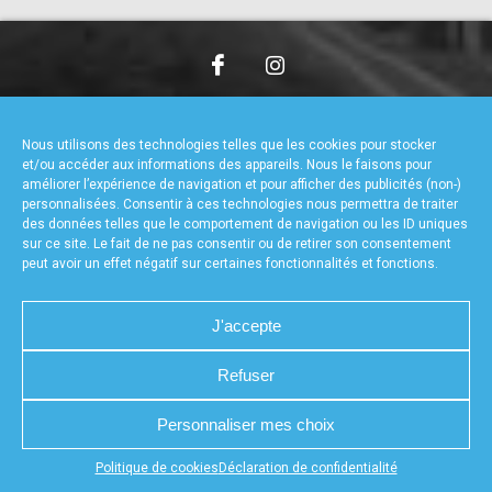
accéder à la billetterie
CHARTE DE CONFIDENTIALITÉ
NOUS CONTACTER
MENTIONS LÉGALES
RÉALISÉ PAR L’AGENCE WEB A3WEB
Nous utilisons des technologies telles que les cookies pour stocker
POLITIQUE DE COOKIES (UE)
DÉCLARATION DE CONFIDENTIALITÉ (UE)
et/ou accéder aux informations des appareils. Nous le faisons pour
améliorer l’expérience de navigation et pour afficher des publicités (non-)
personnalisées. Consentir à ces technologies nous permettra de traiter
des données telles que le comportement de navigation ou les ID uniques
sur ce site. Le fait de ne pas consentir ou de retirer son consentement
peut avoir un effet négatif sur certaines fonctionnalités et fonctions.
J'accepte
Refuser
Personnaliser mes choix
Appuyez sur le bouton partager en bas de votre
Politique de cookies
Déclaration de confidentialité
navigateur, puis sur "Sur l'écran d'accueil" pour obtenir le