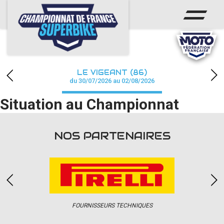
ACCUEIL
CHAMPIONNAT
ACTUS
LE VIGEANT (86)
CALENDRIER
du 30/07/2026 au 02/08/2026
Situation au Championnat
RÉSULTATS
PHOTOS / WEB TV
NOS PARTENAIRES
PARTENAIRES
PRESSE
FOURNISSEURS TECHNIQUES
PRESSE