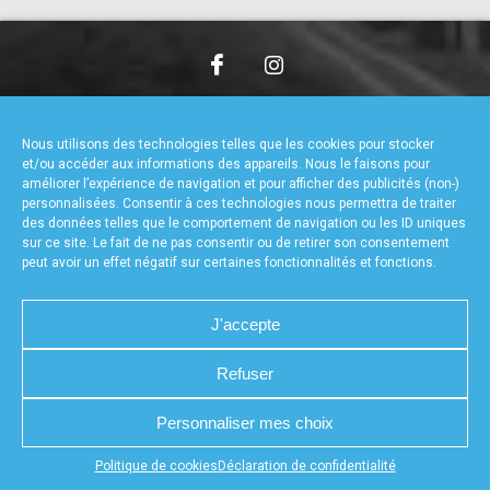
accéder à la billetterie
CHARTE DE CONFIDENTIALITÉ
NOUS CONTACTER
MENTIONS LÉGALES
RÉALISÉ PAR L’AGENCE WEB A3WEB
Nous utilisons des technologies telles que les cookies pour stocker
POLITIQUE DE COOKIES (UE)
DÉCLARATION DE CONFIDENTIALITÉ (UE)
et/ou accéder aux informations des appareils. Nous le faisons pour
améliorer l’expérience de navigation et pour afficher des publicités (non-)
personnalisées. Consentir à ces technologies nous permettra de traiter
des données telles que le comportement de navigation ou les ID uniques
sur ce site. Le fait de ne pas consentir ou de retirer son consentement
peut avoir un effet négatif sur certaines fonctionnalités et fonctions.
J'accepte
Refuser
Personnaliser mes choix
Appuyez sur le bouton partager en bas de votre
Politique de cookies
Déclaration de confidentialité
navigateur, puis sur "Sur l'écran d'accueil" pour obtenir le