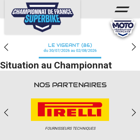
ACCUEIL
CHAMPIONNAT
ACTUS
LE VIGEANT (86)
CALENDRIER
du 30/07/2026 au 02/08/2026
Situation au Championnat
RÉSULTATS
PHOTOS / WEB TV
NOS PARTENAIRES
PARTENAIRES
PRESSE
FOURNISSEURS TECHNIQUES
PRESSE