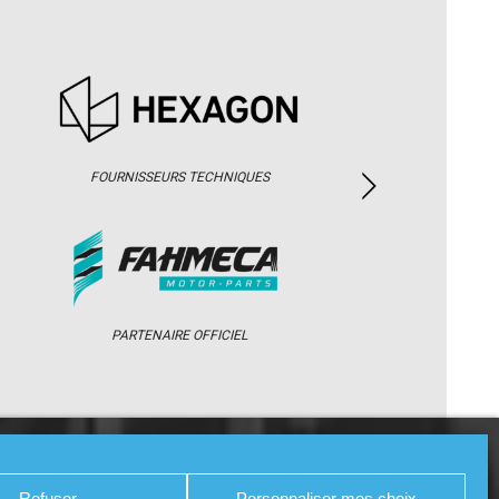
FOURNISSEURS TECHNIQUES
PARTENAIRE OFFICIEL
/ WEB TV
PARTENAIRES
PRESSE
Refuser
Personnaliser mes choix