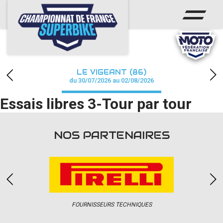
ACCUEIL
CHAMPIONNAT
ACTUS
LE VIGEANT (86)
CALENDRIER
du 30/07/2026 au 02/08/2026
Essais libres 3-Tour par tour
RÉSULTATS
PHOTOS / WEB TV
NOS PARTENAIRES
PARTENAIRES
PRESSE
FOURNISSEURS TECHNIQUES
PRESSE