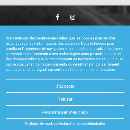
accéder à la billetterie
CHARTE DE CONFIDENTIALITÉ
NOUS CONTACTER
MENTIONS LÉGALES
RÉALISÉ PAR L’AGENCE WEB A3WEB
Nous utilisons des technologies telles que les cookies pour stocker
POLITIQUE DE COOKIES (UE)
DÉCLARATION DE CONFIDENTIALITÉ (UE)
et/ou accéder aux informations des appareils. Nous le faisons pour
améliorer l’expérience de navigation et pour afficher des publicités (non-)
personnalisées. Consentir à ces technologies nous permettra de traiter
des données telles que le comportement de navigation ou les ID uniques
sur ce site. Le fait de ne pas consentir ou de retirer son consentement
peut avoir un effet négatif sur certaines fonctionnalités et fonctions.
J'accepte
Refuser
Personnaliser mes choix
Appuyez sur le bouton partager en bas de votre
Politique de cookies
Déclaration de confidentialité
navigateur, puis sur "Sur l'écran d'accueil" pour obtenir le