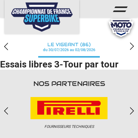
ACCUEIL
CHAMPIONNAT
ACTUS
LE VIGEANT (86)
CALENDRIER
du 30/07/2026 au 02/08/2026
Essais libres 3-Tour par tour
RÉSULTATS
PHOTOS / WEB TV
NOS PARTENAIRES
PARTENAIRES
PRESSE
FOURNISSEURS TECHNIQUES
PRESSE