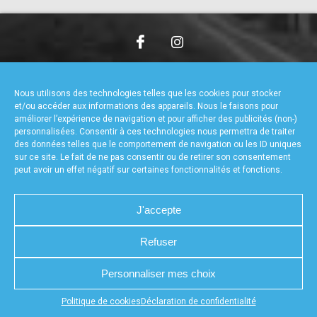
accéder à la billetterie
CHARTE DE CONFIDENTIALITÉ
NOUS CONTACTER
MENTIONS LÉGALES
RÉALISÉ PAR L’AGENCE WEB A3WEB
Nous utilisons des technologies telles que les cookies pour stocker
POLITIQUE DE COOKIES (UE)
DÉCLARATION DE CONFIDENTIALITÉ (UE)
et/ou accéder aux informations des appareils. Nous le faisons pour
améliorer l’expérience de navigation et pour afficher des publicités (non-)
personnalisées. Consentir à ces technologies nous permettra de traiter
des données telles que le comportement de navigation ou les ID uniques
sur ce site. Le fait de ne pas consentir ou de retirer son consentement
peut avoir un effet négatif sur certaines fonctionnalités et fonctions.
J'accepte
Refuser
Personnaliser mes choix
Appuyez sur le bouton partager en bas de votre
Politique de cookies
Déclaration de confidentialité
navigateur, puis sur "Sur l'écran d'accueil" pour obtenir le