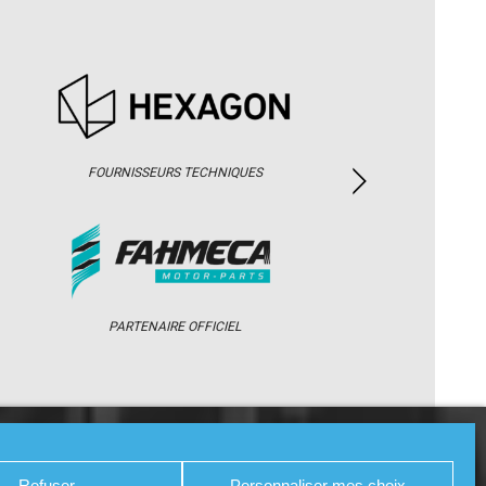
FOURNISSEURS TECHNIQUES
PARTENAIRE OFFICIEL
/ WEB TV
PARTENAIRES
PRESSE
Refuser
Personnaliser mes choix