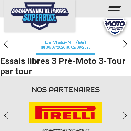
ACCUEIL
CHAMPIONNAT
ACTUS
LE VIGEANT (86)
CALENDRIER
du 30/07/2026 au 02/08/2026
Essais libres 3 Pré-Moto 3-Tour
RÉSULTATS
par tour
PHOTOS / WEB TV
PARTENAIRES
NOS PARTENAIRES
PRESSE
PRESSE
FOURNISSEURS TECHNIQUES