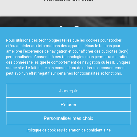
accéder à la billetterie
CHARTE DE CONFIDENTIALITÉ
NOUS CONTACTER
Nous utilisons des technologies telles que les cookies pour stocker
MENTIONS LÉGALES
RÉALISÉ PAR L’AGENCE WEB A3WEB
et/ou accéder aux informations des appareils. Nous le faisons pour
POLITIQUE DE COOKIES (UE)
DÉCLARATION DE CONFIDENTIALITÉ (UE)
améliorer l’expérience de navigation et pour afficher des publicités (non-)
personnalisées. Consentir à ces technologies nous permettra de traiter
des données telles que le comportement de navigation ou les ID uniques
sur ce site. Le fait de ne pas consentir ou de retirer son consentement
peut avoir un effet négatif sur certaines fonctionnalités et fonctions.
J'accepte
Refuser
Personnaliser mes choix
Appuyez sur le bouton partager en bas de votre
Politique de cookies
Déclaration de confidentialité
navigateur, puis sur "Sur l'écran d'accueil" pour obtenir le