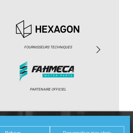
FOURNISSEURS TECHNIQUES
PARTENAIRE OFFICIEL
/ WEB TV
PARTENAIRES
PRESSE
Refuser
Personnaliser mes choix