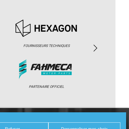
FOURNISSEURS TECHNIQUES
PARTENAIRE OFFICIEL
/ WEB TV
PARTENAIRES
PRESSE
Refuser
Personnaliser mes choix