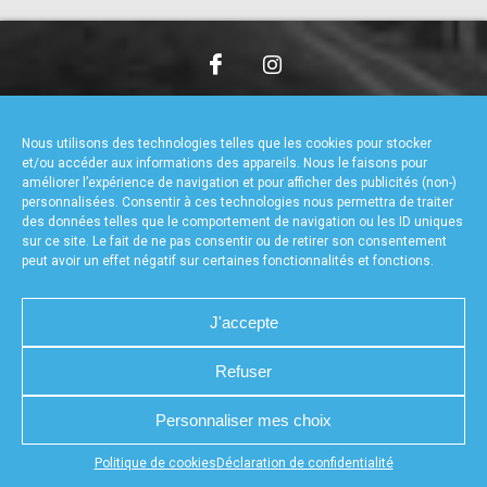
accéder à la billetterie
CHARTE DE CONFIDENTIALITÉ
NOUS CONTACTER
MENTIONS LÉGALES
RÉALISÉ PAR L’AGENCE WEB A3WEB
Nous utilisons des technologies telles que les cookies pour stocker
POLITIQUE DE COOKIES (UE)
DÉCLARATION DE CONFIDENTIALITÉ (UE)
et/ou accéder aux informations des appareils. Nous le faisons pour
améliorer l’expérience de navigation et pour afficher des publicités (non-)
personnalisées. Consentir à ces technologies nous permettra de traiter
des données telles que le comportement de navigation ou les ID uniques
sur ce site. Le fait de ne pas consentir ou de retirer son consentement
peut avoir un effet négatif sur certaines fonctionnalités et fonctions.
J'accepte
Refuser
Personnaliser mes choix
Appuyez sur le bouton partager en bas de votre
Politique de cookies
Déclaration de confidentialité
navigateur, puis sur "Sur l'écran d'accueil" pour obtenir le