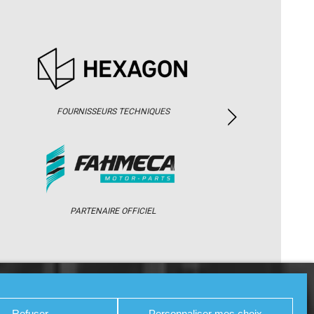
FOURNISSEURS TECHNIQUES
PARTENAIRE OFFICIEL
/ WEB TV
PARTENAIRES
PRESSE
Refuser
Personnaliser mes choix