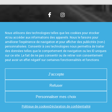
accéder à la billetterie
CHARTE DE CONFIDENTIALITÉ
NOUS CONTACTER
MENTIONS LÉGALES
RÉALISÉ PAR L’AGENCE WEB A3WEB
Nous utilisons des technologies telles que les cookies pour stocker
POLITIQUE DE COOKIES (UE)
DÉCLARATION DE CONFIDENTIALITÉ (UE)
et/ou accéder aux informations des appareils. Nous le faisons pour
améliorer l’expérience de navigation et pour afficher des publicités (non-)
personnalisées. Consentir à ces technologies nous permettra de traiter
des données telles que le comportement de navigation ou les ID uniques
sur ce site. Le fait de ne pas consentir ou de retirer son consentement
peut avoir un effet négatif sur certaines fonctionnalités et fonctions.
J'accepte
Refuser
Personnaliser mes choix
Appuyez sur le bouton partager en bas de votre
Politique de cookies
Déclaration de confidentialité
navigateur, puis sur "Sur l'écran d'accueil" pour obtenir le