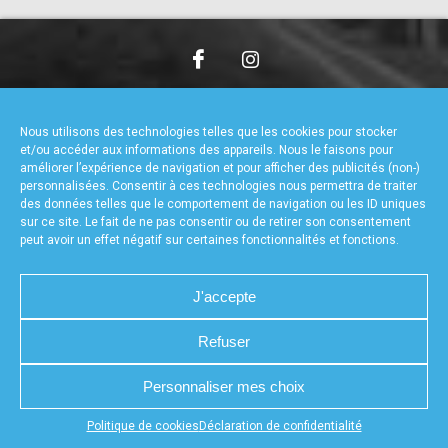
accéder à la billetterie
CHARTE DE CONFIDENTIALITÉ
NOUS CONTACTER
MENTIONS LÉGALES
RÉALISÉ PAR L’AGENCE WEB A3WEB
Nous utilisons des technologies telles que les cookies pour stocker
POLITIQUE DE COOKIES (UE)
DÉCLARATION DE CONFIDENTIALITÉ (UE)
et/ou accéder aux informations des appareils. Nous le faisons pour
améliorer l’expérience de navigation et pour afficher des publicités (non-)
personnalisées. Consentir à ces technologies nous permettra de traiter
des données telles que le comportement de navigation ou les ID uniques
sur ce site. Le fait de ne pas consentir ou de retirer son consentement
peut avoir un effet négatif sur certaines fonctionnalités et fonctions.
J'accepte
Refuser
Personnaliser mes choix
Appuyez sur le bouton partager en bas de votre
Politique de cookies
Déclaration de confidentialité
navigateur, puis sur "Sur l'écran d'accueil" pour obtenir le