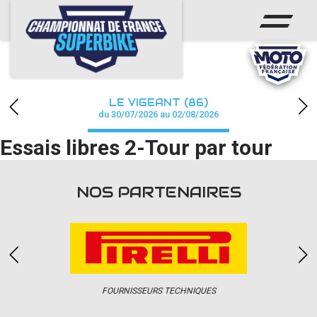
ACCUEIL
CHAMPIONNAT
ACTUS
LE VIGEANT (86)
CALENDRIER
du 30/07/2026 au 02/08/2026
Essais libres 2-Tour par tour
RÉSULTATS
PHOTOS / WEB TV
NOS PARTENAIRES
PARTENAIRES
PRESSE
FOURNISSEURS TECHNIQUES
PRESSE