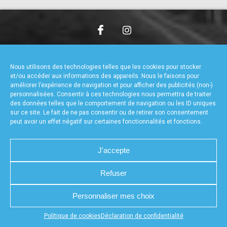
accéder à la billetterie
CHARTE DE CONFIDENTIALITÉ
NOUS CONTACTER
MENTIONS LÉGALES
RÉALISÉ PAR L’AGENCE WEB A3WEB
Nous utilisons des technologies telles que les cookies pour stocker
POLITIQUE DE COOKIES (UE)
DÉCLARATION DE CONFIDENTIALITÉ (UE)
et/ou accéder aux informations des appareils. Nous le faisons pour
améliorer l’expérience de navigation et pour afficher des publicités (non-)
personnalisées. Consentir à ces technologies nous permettra de traiter
des données telles que le comportement de navigation ou les ID uniques
sur ce site. Le fait de ne pas consentir ou de retirer son consentement
peut avoir un effet négatif sur certaines fonctionnalités et fonctions.
J'accepte
Refuser
Personnaliser mes choix
Appuyez sur le bouton partager en bas de votre
Politique de cookies
Déclaration de confidentialité
navigateur, puis sur "Sur l'écran d'accueil" pour obtenir le