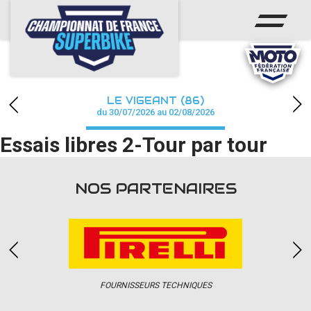
ACCUEIL
CHAMPIONNAT
ACTUS
LE VIGEANT (86)
CALENDRIER
du 30/07/2026 au 02/08/2026
Essais libres 2-Tour par tour
RÉSULTATS
PHOTOS / WEB TV
NOS PARTENAIRES
PARTENAIRES
PRESSE
FOURNISSEURS TECHNIQUES
PRESSE