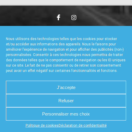
accéder à la billetterie
CHARTE DE CONFIDENTIALITÉ
NOUS CONTACTER
MENTIONS LÉGALES
RÉALISÉ PAR L’AGENCE WEB A3WEB
Nous utilisons des technologies telles que les cookies pour stocker
POLITIQUE DE COOKIES (UE)
DÉCLARATION DE CONFIDENTIALITÉ (UE)
et/ou accéder aux informations des appareils. Nous le faisons pour
améliorer l’expérience de navigation et pour afficher des publicités (non-)
personnalisées. Consentir à ces technologies nous permettra de traiter
des données telles que le comportement de navigation ou les ID uniques
sur ce site. Le fait de ne pas consentir ou de retirer son consentement
peut avoir un effet négatif sur certaines fonctionnalités et fonctions.
J'accepte
Refuser
Personnaliser mes choix
Appuyez sur le bouton partager en bas de votre
Politique de cookies
Déclaration de confidentialité
navigateur, puis sur "Sur l'écran d'accueil" pour obtenir le