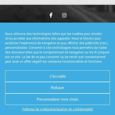
accéder à la billetterie
CHARTE DE CONFIDENTIALITÉ
NOUS CONTACTER
MENTIONS LÉGALES
RÉALISÉ PAR L’AGENCE WEB A3WEB
Nous utilisons des technologies telles que les cookies pour stocker
POLITIQUE DE COOKIES (UE)
DÉCLARATION DE CONFIDENTIALITÉ (UE)
et/ou accéder aux informations des appareils. Nous le faisons pour
améliorer l’expérience de navigation et pour afficher des publicités (non-)
personnalisées. Consentir à ces technologies nous permettra de traiter
des données telles que le comportement de navigation ou les ID uniques
sur ce site. Le fait de ne pas consentir ou de retirer son consentement
peut avoir un effet négatif sur certaines fonctionnalités et fonctions.
J'accepte
Refuser
Personnaliser mes choix
Appuyez sur le bouton partager en bas de votre
Politique de cookies
Déclaration de confidentialité
navigateur, puis sur "Sur l'écran d'accueil" pour obtenir le