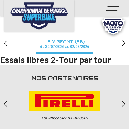
ACCUEIL
CHAMPIONNAT
ACTUS
LE VIGEANT (86)
CALENDRIER
du 30/07/2026 au 02/08/2026
Essais libres 2-Tour par tour
RÉSULTATS
PHOTOS / WEB TV
NOS PARTENAIRES
PARTENAIRES
PRESSE
FOURNISSEURS TECHNIQUES
PRESSE