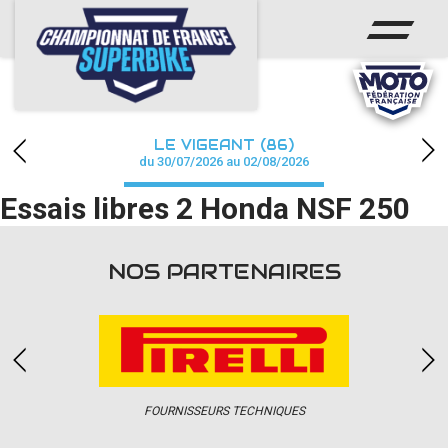
ACCUEIL
CHAMPIONNAT
ACTUS
LE VIGEANT (86)
CALENDRIER
du 30/07/2026 au 02/08/2026
Essais libres 2 Honda NSF 250
RÉSULTATS
PHOTOS / WEB TV
NOS PARTENAIRES
PARTENAIRES
PRESSE
FOURNISSEURS TECHNIQUES
PRESSE