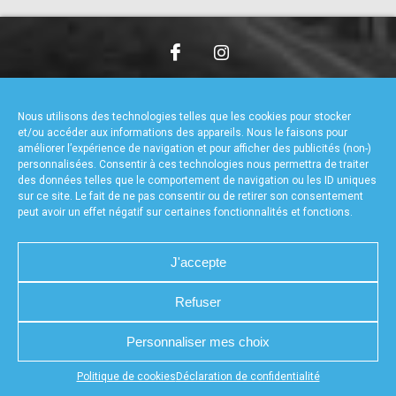
accéder à la billetterie
CHARTE DE CONFIDENTIALITÉ
NOUS CONTACTER
MENTIONS LÉGALES
RÉALISÉ PAR L’AGENCE WEB A3WEB
Nous utilisons des technologies telles que les cookies pour stocker
POLITIQUE DE COOKIES (UE)
DÉCLARATION DE CONFIDENTIALITÉ (UE)
et/ou accéder aux informations des appareils. Nous le faisons pour
améliorer l’expérience de navigation et pour afficher des publicités (non-)
personnalisées. Consentir à ces technologies nous permettra de traiter
des données telles que le comportement de navigation ou les ID uniques
sur ce site. Le fait de ne pas consentir ou de retirer son consentement
peut avoir un effet négatif sur certaines fonctionnalités et fonctions.
J'accepte
Refuser
Personnaliser mes choix
Appuyez sur le bouton partager en bas de votre
Politique de cookies
Déclaration de confidentialité
navigateur, puis sur "Sur l'écran d'accueil" pour obtenir le