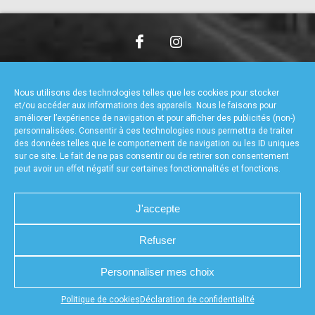
accéder à la billetterie
CHARTE DE CONFIDENTIALITÉ
NOUS CONTACTER
MENTIONS LÉGALES
RÉALISÉ PAR L’AGENCE WEB A3WEB
Nous utilisons des technologies telles que les cookies pour stocker
POLITIQUE DE COOKIES (UE)
DÉCLARATION DE CONFIDENTIALITÉ (UE)
et/ou accéder aux informations des appareils. Nous le faisons pour
améliorer l’expérience de navigation et pour afficher des publicités (non-)
personnalisées. Consentir à ces technologies nous permettra de traiter
des données telles que le comportement de navigation ou les ID uniques
sur ce site. Le fait de ne pas consentir ou de retirer son consentement
peut avoir un effet négatif sur certaines fonctionnalités et fonctions.
J'accepte
Refuser
Personnaliser mes choix
Appuyez sur le bouton partager en bas de votre
Politique de cookies
Déclaration de confidentialité
navigateur, puis sur "Sur l'écran d'accueil" pour obtenir le