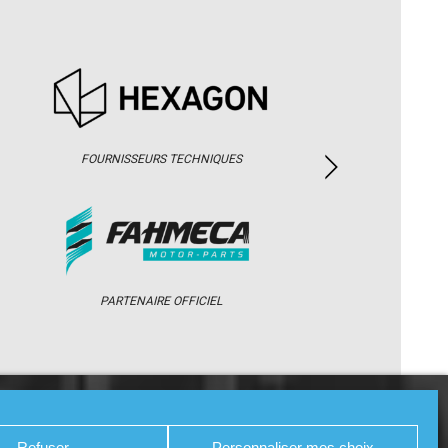
FOURNISSEURS TECHNIQUES
PARTENAIRE OFFICIEL
/ WEB TV
PARTENAIRES
PRESSE
Refuser
Personnaliser mes choix