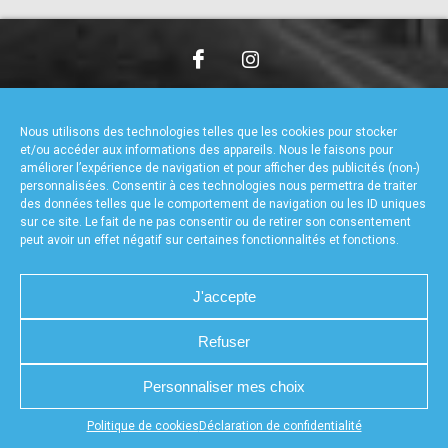
accéder à la billetterie
CHARTE DE CONFIDENTIALITÉ
NOUS CONTACTER
MENTIONS LÉGALES
RÉALISÉ PAR L’AGENCE WEB A3WEB
Nous utilisons des technologies telles que les cookies pour stocker
POLITIQUE DE COOKIES (UE)
DÉCLARATION DE CONFIDENTIALITÉ (UE)
et/ou accéder aux informations des appareils. Nous le faisons pour
améliorer l’expérience de navigation et pour afficher des publicités (non-)
personnalisées. Consentir à ces technologies nous permettra de traiter
des données telles que le comportement de navigation ou les ID uniques
sur ce site. Le fait de ne pas consentir ou de retirer son consentement
peut avoir un effet négatif sur certaines fonctionnalités et fonctions.
J'accepte
Refuser
Personnaliser mes choix
Appuyez sur le bouton partager en bas de votre
Politique de cookies
Déclaration de confidentialité
navigateur, puis sur "Sur l'écran d'accueil" pour obtenir le