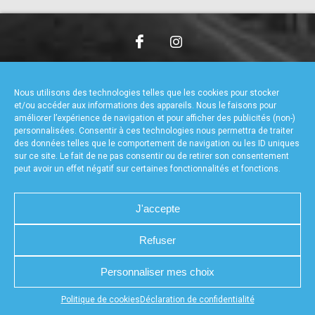
accéder à la billetterie
CHARTE DE CONFIDENTIALITÉ
NOUS CONTACTER
MENTIONS LÉGALES
RÉALISÉ PAR L’AGENCE WEB A3WEB
Nous utilisons des technologies telles que les cookies pour stocker
POLITIQUE DE COOKIES (UE)
DÉCLARATION DE CONFIDENTIALITÉ (UE)
et/ou accéder aux informations des appareils. Nous le faisons pour
améliorer l’expérience de navigation et pour afficher des publicités (non-)
personnalisées. Consentir à ces technologies nous permettra de traiter
des données telles que le comportement de navigation ou les ID uniques
sur ce site. Le fait de ne pas consentir ou de retirer son consentement
peut avoir un effet négatif sur certaines fonctionnalités et fonctions.
J'accepte
Refuser
Personnaliser mes choix
Appuyez sur le bouton partager en bas de votre
Politique de cookies
Déclaration de confidentialité
navigateur, puis sur "Sur l'écran d'accueil" pour obtenir le