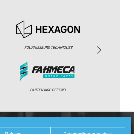
FOURNISSEURS TECHNIQUES
PARTENAIRE OFFICIEL
/ WEB TV
PARTENAIRES
PRESSE
Refuser
Personnaliser mes choix