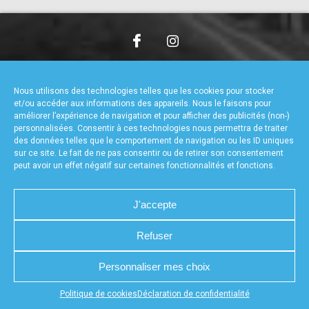
accéder à la billetterie
CHARTE DE CONFIDENTIALITÉ
NOUS CONTACTER
MENTIONS LÉGALES
RÉALISÉ PAR L’AGENCE WEB A3WEB
Nous utilisons des technologies telles que les cookies pour stocker
POLITIQUE DE COOKIES (UE)
DÉCLARATION DE CONFIDENTIALITÉ (UE)
et/ou accéder aux informations des appareils. Nous le faisons pour
améliorer l’expérience de navigation et pour afficher des publicités (non-)
personnalisées. Consentir à ces technologies nous permettra de traiter
des données telles que le comportement de navigation ou les ID uniques
sur ce site. Le fait de ne pas consentir ou de retirer son consentement
peut avoir un effet négatif sur certaines fonctionnalités et fonctions.
J'accepte
Refuser
Personnaliser mes choix
Appuyez sur le bouton partager en bas de votre
Politique de cookies
Déclaration de confidentialité
navigateur, puis sur "Sur l'écran d'accueil" pour obtenir le