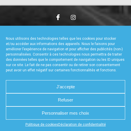
accéder à la billetterie
CHARTE DE CONFIDENTIALITÉ
NOUS CONTACTER
MENTIONS LÉGALES
RÉALISÉ PAR L’AGENCE WEB A3WEB
Nous utilisons des technologies telles que les cookies pour stocker
POLITIQUE DE COOKIES (UE)
DÉCLARATION DE CONFIDENTIALITÉ (UE)
et/ou accéder aux informations des appareils. Nous le faisons pour
améliorer l’expérience de navigation et pour afficher des publicités (non-)
personnalisées. Consentir à ces technologies nous permettra de traiter
des données telles que le comportement de navigation ou les ID uniques
sur ce site. Le fait de ne pas consentir ou de retirer son consentement
peut avoir un effet négatif sur certaines fonctionnalités et fonctions.
J'accepte
Refuser
Personnaliser mes choix
Appuyez sur le bouton partager en bas de votre
Politique de cookies
Déclaration de confidentialité
navigateur, puis sur "Sur l'écran d'accueil" pour obtenir le