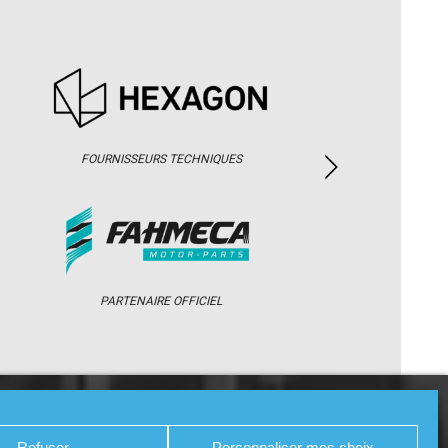
FOURNISSEURS TECHNIQUES
PARTENAIRE OFFICIEL
/ WEB TV
PARTENAIRES
PRESSE
Refuser
Personnaliser mes choix