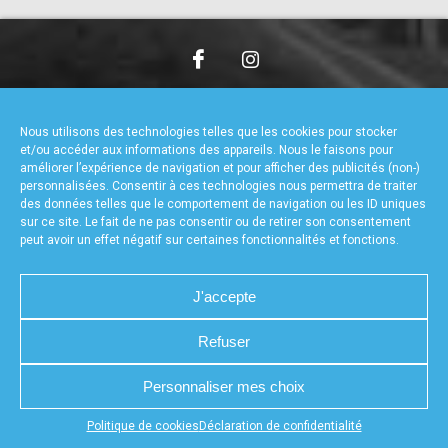
accéder à la billetterie
CHARTE DE CONFIDENTIALITÉ
NOUS CONTACTER
MENTIONS LÉGALES
RÉALISÉ PAR L’AGENCE WEB A3WEB
Nous utilisons des technologies telles que les cookies pour stocker
POLITIQUE DE COOKIES (UE)
DÉCLARATION DE CONFIDENTIALITÉ (UE)
et/ou accéder aux informations des appareils. Nous le faisons pour
améliorer l’expérience de navigation et pour afficher des publicités (non-)
personnalisées. Consentir à ces technologies nous permettra de traiter
des données telles que le comportement de navigation ou les ID uniques
sur ce site. Le fait de ne pas consentir ou de retirer son consentement
peut avoir un effet négatif sur certaines fonctionnalités et fonctions.
J'accepte
Refuser
Personnaliser mes choix
Appuyez sur le bouton partager en bas de votre
Politique de cookies
Déclaration de confidentialité
navigateur, puis sur "Sur l'écran d'accueil" pour obtenir le