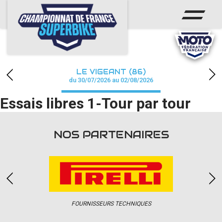
ACCUEIL
CHAMPIONNAT
ACTUS
LE VIGEANT (86)
CALENDRIER
du 30/07/2026 au 02/08/2026
Essais libres 1-Tour par tour
RÉSULTATS
PHOTOS / WEB TV
NOS PARTENAIRES
PARTENAIRES
PRESSE
FOURNISSEURS TECHNIQUES
PRESSE