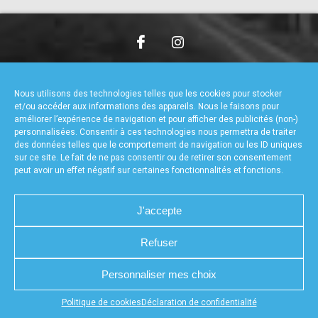
accéder à la billetterie
CHARTE DE CONFIDENTIALITÉ
NOUS CONTACTER
MENTIONS LÉGALES
RÉALISÉ PAR L’AGENCE WEB A3WEB
Nous utilisons des technologies telles que les cookies pour stocker
POLITIQUE DE COOKIES (UE)
DÉCLARATION DE CONFIDENTIALITÉ (UE)
et/ou accéder aux informations des appareils. Nous le faisons pour
améliorer l’expérience de navigation et pour afficher des publicités (non-)
personnalisées. Consentir à ces technologies nous permettra de traiter
des données telles que le comportement de navigation ou les ID uniques
sur ce site. Le fait de ne pas consentir ou de retirer son consentement
peut avoir un effet négatif sur certaines fonctionnalités et fonctions.
J'accepte
Refuser
Personnaliser mes choix
Appuyez sur le bouton partager en bas de votre
Politique de cookies
Déclaration de confidentialité
navigateur, puis sur "Sur l'écran d'accueil" pour obtenir le