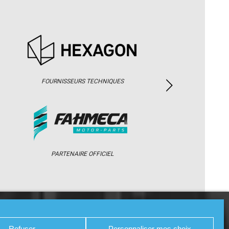
FOURNISSEURS TECHNIQUES
PARTENAIRE OFFICIEL
/ WEB TV
PARTENAIRES
PRESSE
Refuser
Personnaliser mes choix