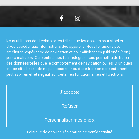
accéder à la billetterie
CHARTE DE CONFIDENTIALITÉ
NOUS CONTACTER
MENTIONS LÉGALES
RÉALISÉ PAR L’AGENCE WEB A3WEB
Nous utilisons des technologies telles que les cookies pour stocker
POLITIQUE DE COOKIES (UE)
DÉCLARATION DE CONFIDENTIALITÉ (UE)
et/ou accéder aux informations des appareils. Nous le faisons pour
améliorer l’expérience de navigation et pour afficher des publicités (non-)
personnalisées. Consentir à ces technologies nous permettra de traiter
des données telles que le comportement de navigation ou les ID uniques
sur ce site. Le fait de ne pas consentir ou de retirer son consentement
peut avoir un effet négatif sur certaines fonctionnalités et fonctions.
J'accepte
Refuser
Personnaliser mes choix
Appuyez sur le bouton partager en bas de votre
Politique de cookies
Déclaration de confidentialité
navigateur, puis sur "Sur l'écran d'accueil" pour obtenir le