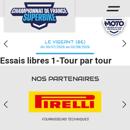
ACCUEIL
CHAMPIONNAT
ACTUS
LE VIGEANT (86)
CALENDRIER
du 30/07/2026 au 02/08/2026
Essais libres 1-Tour par tour
RÉSULTATS
PHOTOS / WEB TV
NOS PARTENAIRES
PARTENAIRES
PRESSE
FOURNISSEURS TECHNIQUES
PRESSE