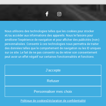
accéder à la billetterie
CHARTE DE CONFIDENTIALITÉ
NOUS CONTACTER
MENTIONS LÉGALES
RÉALISÉ PAR L’AGENCE WEB A3WEB
Nous utilisons des technologies telles que les cookies pour stocker
POLITIQUE DE COOKIES (UE)
DÉCLARATION DE CONFIDENTIALITÉ (UE)
et/ou accéder aux informations des appareils. Nous le faisons pour
améliorer l’expérience de navigation et pour afficher des publicités (non-)
personnalisées. Consentir à ces technologies nous permettra de traiter
des données telles que le comportement de navigation ou les ID uniques
sur ce site. Le fait de ne pas consentir ou de retirer son consentement
peut avoir un effet négatif sur certaines fonctionnalités et fonctions.
J'accepte
Refuser
Personnaliser mes choix
Appuyez sur le bouton partager en bas de votre
Politique de cookies
Déclaration de confidentialité
navigateur, puis sur "Sur l'écran d'accueil" pour obtenir le