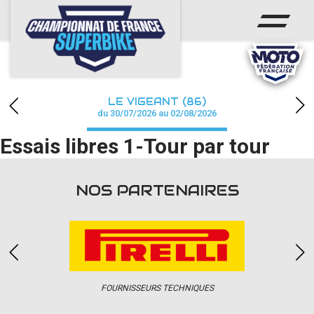
ACCUEIL
CHAMPIONNAT
ACTUS
LE VIGEANT (86)
CALENDRIER
du 30/07/2026 au 02/08/2026
Essais libres 1-Tour par tour
RÉSULTATS
PHOTOS / WEB TV
NOS PARTENAIRES
PARTENAIRES
PRESSE
FOURNISSEURS TECHNIQUES
PRESSE