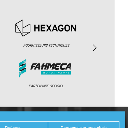
FOURNISSEURS TECHNIQUES
PARTENAIRE OFFICIEL
/ WEB TV
PARTENAIRES
PRESSE
Refuser
Personnaliser mes choix